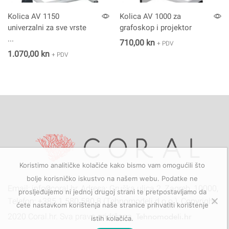
Kolica AV 1150
Kolica AV 1000 za
univerzalni za sve vrste
grafoskop i projektor
...
710,00
kn
+ PDV
1.070,00
kn
+ PDV
Koristimo analitičke kolačiće kako bismo vam omogućili što
bolje korisničko iskustvo na našem webu. Podatke ne
Email: info
@
coral.hr, Adresa: Gruška ulica 2, Zagreb, 10000,
prosljeđujemo ni jednoj drugoj strani te pretpostavljamo da
Telefon: +385 1 580 580 8 (Tehnomodeli d.o.o.), Copyright
ćete nastavkom korištenja naše stranice prihvatiti korištenje
2020 Coral.hr. Sva prava pridržana.
Tehnomodeli.hr
istih kolačića.