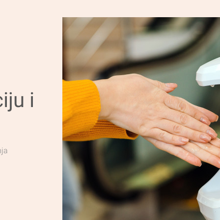
ju i
nja